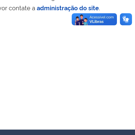
vor contate a
administração do site
.