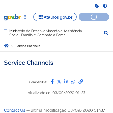
Ministério do Desenvolvimento e Assistência
Abrir menu principal de navegação
Social, Família e Combate à Fome
Você está aqui:
Página Inicial
Service Channels
Service Channels
Compartilhe por Facebook
Compartilhe por Twitter
Compartilhe por Lin
Compartilhe por
link para Copi
Compartilhe:
Atualizado em
03/09/2020 01h37
Contact Us
— última modificação 03/09/2020 01h37