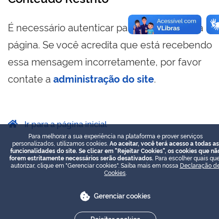
É necessário autenticar para visualizar essa
página. Se você acredita que está recebendo
essa mensagem incorretamente, por favor
contate a
administração do site
.
Ir para a página inicial
Para melhorar a sua experiência na plataforma e prover serviços
personalizados, utilizamos cookies.
Ao aceitar, você terá acesso a todas as
funcionalidades do site. Se clicar em "Rejeitar Cookies", os cookies que nã
forem estritamente necessários serão desativados.
Para escolher quais que
autorizar, clique em "Gerenciar cookies". Saiba mais em nossa
Declaração d
Cookies
.
Gerenciar cookies
Rejeitar cookies