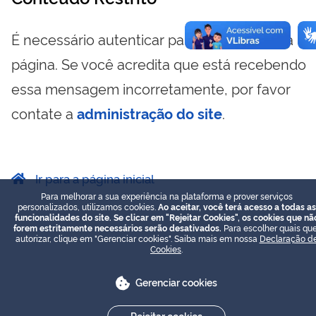
É necessário autenticar para visualizar essa
página. Se você acredita que está recebendo
essa mensagem incorretamente, por favor
contate a
administração do site
.
Ir para a página inicial
Para melhorar a sua experiência na plataforma e prover serviços
personalizados, utilizamos cookies.
Ao aceitar, você terá acesso a todas as
funcionalidades do site. Se clicar em "Rejeitar Cookies", os cookies que nã
forem estritamente necessários serão desativados.
Para escolher quais que
autorizar, clique em "Gerenciar cookies". Saiba mais em nossa
Declaração d
Cookies
.
Gerenciar cookies
Rejeitar cookies