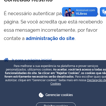
É necessário autenticar para visualizar essa
página. Se você acredita que está recebendo
essa mensagem incorretamente, por favor
contate a
administração do site
.
Ir para a página inicial
Para melhorar a sua experiência na plataforma e prover serviços
personalizados, utilizamos cookies.
Ao aceitar, você terá acesso a todas as
funcionalidades do site. Se clicar em "Rejeitar Cookies", os cookies que nã
forem estritamente necessários serão desativados.
Para escolher quais que
autorizar, clique em "Gerenciar cookies". Saiba mais em nossa
Declaração d
Cookies
.
Gerenciar cookies
Rejeitar cookies