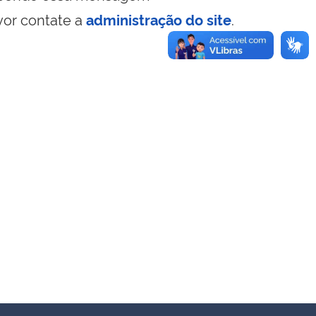
vor contate a
administração do site
.