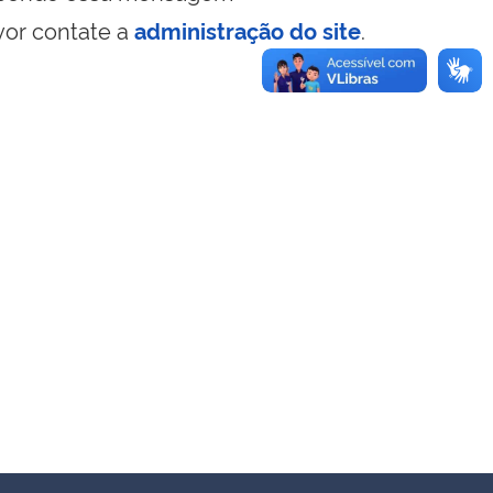
vor contate a
administração do site
.