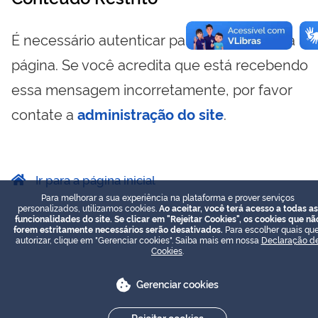
É necessário autenticar para visualizar essa
página. Se você acredita que está recebendo
essa mensagem incorretamente, por favor
contate a
administração do site
.
Ir para a página inicial
Para melhorar a sua experiência na plataforma e prover serviços
personalizados, utilizamos cookies.
Ao aceitar, você terá acesso a todas as
funcionalidades do site. Se clicar em "Rejeitar Cookies", os cookies que nã
forem estritamente necessários serão desativados.
Para escolher quais que
autorizar, clique em "Gerenciar cookies". Saiba mais em nossa
Declaração d
Cookies
.
Gerenciar cookies
Rejeitar cookies