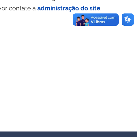
vor contate a
administração do site
.