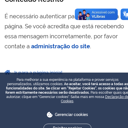
É necessário autenticar para visualizar essa
página. Se você acredita que está recebendo
essa mensagem incorretamente, por favor
contate a
administração do site
.
Ir para a página inicial
Para melhorar a sua experiência na plataforma e prover serviços
personalizados, utilizamos cookies.
Ao aceitar, você terá acesso a todas as
funcionalidades do site. Se clicar em "Rejeitar Cookies", os cookies que nã
forem estritamente necessários serão desativados.
Para escolher quais que
autorizar, clique em "Gerenciar cookies". Saiba mais em nossa
Declaração d
Cookies
.
Gerenciar cookies
Rejeitar cookies