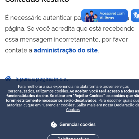
É necessário autenticar para visualizar essa
página. Se você acredita que está recebendo
essa mensagem incorretamente, por favor
contate a
administração do site
.
Ir para a página inicial
Para melhorar a sua experiência na plataforma e prover serviços
personalizados, utilizamos cookies.
Ao aceitar, você terá acesso a todas as
funcionalidades do site. Se clicar em "Rejeitar Cookies", os cookies que nã
forem estritamente necessários serão desativados.
Para escolher quais que
autorizar, clique em "Gerenciar cookies". Saiba mais em nossa
Declaração d
Cookies
.
Gerenciar cookies
Rejeitar cookies