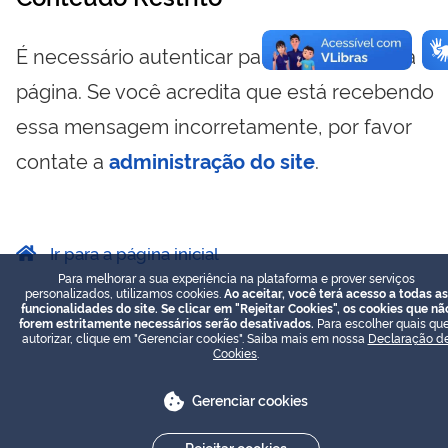
É necessário autenticar para visualizar essa
página. Se você acredita que está recebendo
essa mensagem incorretamente, por favor
contate a
administração do site
.
Ir para a página inicial
Para melhorar a sua experiência na plataforma e prover serviços
personalizados, utilizamos cookies.
Ao aceitar, você terá acesso a todas as
funcionalidades do site. Se clicar em "Rejeitar Cookies", os cookies que nã
forem estritamente necessários serão desativados.
Para escolher quais que
autorizar, clique em "Gerenciar cookies". Saiba mais em nossa
Declaração d
Cookies
.
Gerenciar cookies
Rejeitar cookies