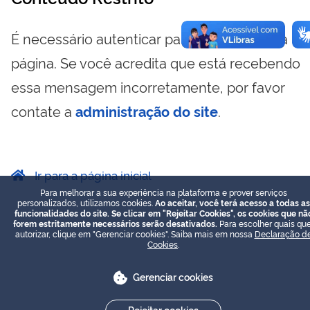
É necessário autenticar para visualizar essa
página. Se você acredita que está recebendo
essa mensagem incorretamente, por favor
contate a
administração do site
.
Ir para a página inicial
Para melhorar a sua experiência na plataforma e prover serviços
personalizados, utilizamos cookies.
Ao aceitar, você terá acesso a todas as
funcionalidades do site. Se clicar em "Rejeitar Cookies", os cookies que nã
forem estritamente necessários serão desativados.
Para escolher quais que
autorizar, clique em "Gerenciar cookies". Saiba mais em nossa
Declaração d
Cookies
.
Gerenciar cookies
Rejeitar cookies