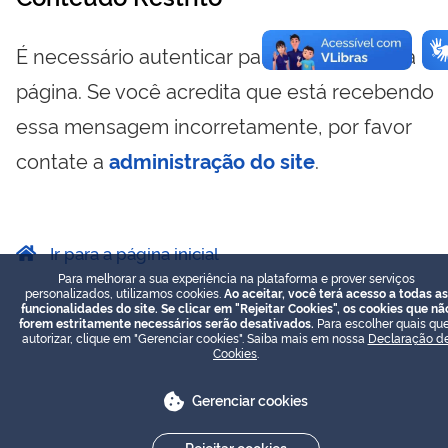
É necessário autenticar para visualizar essa
página. Se você acredita que está recebendo
essa mensagem incorretamente, por favor
contate a
administração do site
.
Ir para a página inicial
Para melhorar a sua experiência na plataforma e prover serviços
personalizados, utilizamos cookies.
Ao aceitar, você terá acesso a todas as
funcionalidades do site. Se clicar em "Rejeitar Cookies", os cookies que nã
forem estritamente necessários serão desativados.
Para escolher quais que
autorizar, clique em "Gerenciar cookies". Saiba mais em nossa
Declaração d
Cookies
.
Gerenciar cookies
Rejeitar cookies