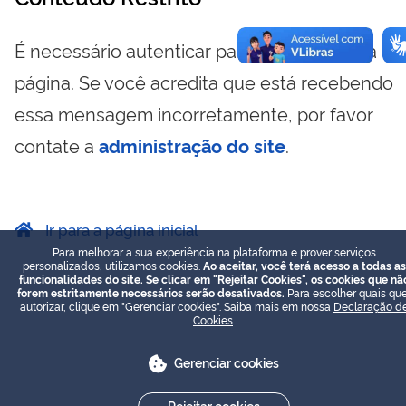
É necessário autenticar para visualizar essa
página. Se você acredita que está recebendo
essa mensagem incorretamente, por favor
contate a
administração do site
.
Ir para a página inicial
Para melhorar a sua experiência na plataforma e prover serviços
personalizados, utilizamos cookies.
Ao aceitar, você terá acesso a todas as
funcionalidades do site. Se clicar em "Rejeitar Cookies", os cookies que nã
forem estritamente necessários serão desativados.
Para escolher quais que
autorizar, clique em "Gerenciar cookies". Saiba mais em nossa
Declaração d
Cookies
.
Gerenciar cookies
Rejeitar cookies