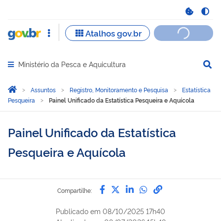
Ministério da Pesca e Aquicultura
Abrir menu principal de navegação
Você está aqui:
Página Inicial
Assuntos
Registro, Monitoramento e Pesquisa
Estatística
Pesqueira
Painel Unificado da Estatística Pesqueira e Aquícola
Painel Unificado da Estatística
Pesqueira e Aquícola
Compartilhe por Facebook
Compartilhe por Twitter
Compartilhe por Lin
Compartilhe por
link para Copi
Compartilhe:
Publicado em
08/10/2025 17h40