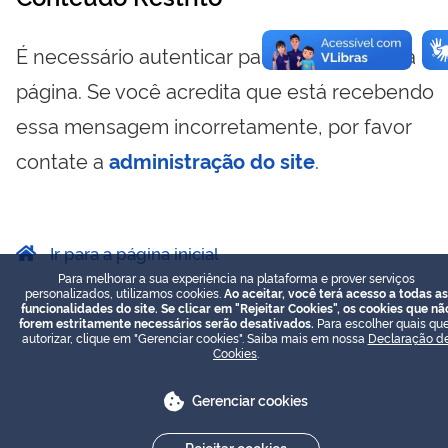
É necessário autenticar para visualizar essa
página. Se você acredita que está recebendo
essa mensagem incorretamente, por favor
contate a
administração do site
.
Ir para a página inicial
Para melhorar a sua experiência na plataforma e prover serviços
personalizados, utilizamos cookies.
Ao aceitar, você terá acesso a todas as
funcionalidades do site. Se clicar em "Rejeitar Cookies", os cookies que nã
forem estritamente necessários serão desativados.
Para escolher quais que
autorizar, clique em "Gerenciar cookies". Saiba mais em nossa
Declaração d
Cookies
.
Gerenciar cookies
Rejeitar cookies