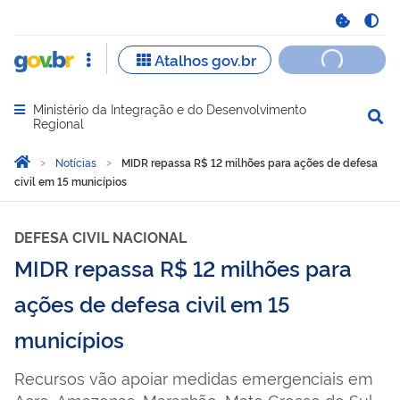
Ministério da Integração e do Desenvolvimento
Abrir menu principal de navegação
Regional
Você está aqui:
Página Inicial
Notícias
MIDR repassa R$ 12 milhões para ações de defesa
civil em 15 municípios
DEFESA CIVIL NACIONAL
MIDR repassa R$ 12 milhões para
ações de defesa civil em 15
municípios
Recursos vão apoiar medidas emergenciais em
Acre, Amazonas, Maranhão, Mato Grosso do Sul,