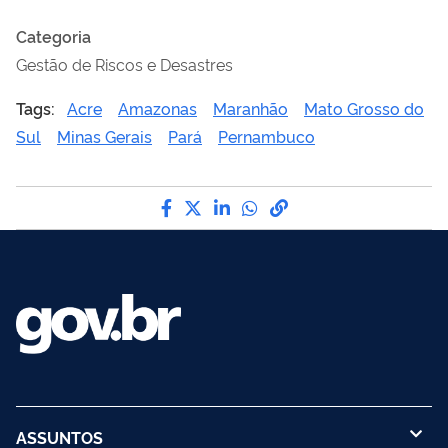
Categoria
Gestão de Riscos e Desastres
Tags:
Acre
Amazonas
Maranhão
Mato Grosso do
Sul
Minas Gerais
Pará
Pernambuco
Compartilhe por Facebook
Compartilhe por Twitter
Compartilhe por LinkedI
Compartilhe por Wha
link para Copiar pa
ASSUNTOS