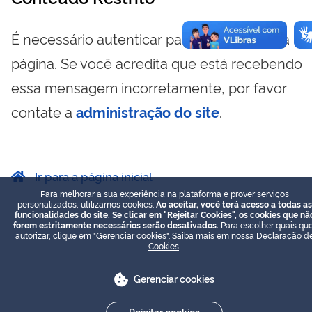
É necessário autenticar para visualizar essa
página. Se você acredita que está recebendo
essa mensagem incorretamente, por favor
contate a
administração do site
.
Ir para a página inicial
Para melhorar a sua experiência na plataforma e prover serviços
personalizados, utilizamos cookies.
Ao aceitar, você terá acesso a todas as
funcionalidades do site. Se clicar em "Rejeitar Cookies", os cookies que nã
forem estritamente necessários serão desativados.
Para escolher quais que
autorizar, clique em "Gerenciar cookies". Saiba mais em nossa
Declaração d
Cookies
.
Gerenciar cookies
Rejeitar cookies