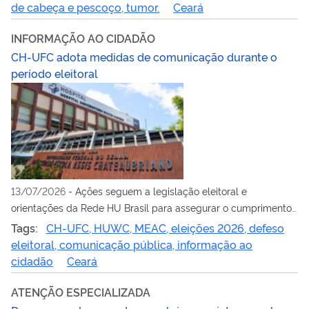
de cabeça e pescoço, tumor.
Ceará
INFORMAÇÃO AO CIDADÃO
CH-UFC adota medidas de comunicação durante o
período eleitoral
13/07/2026
-
Ações seguem a legislação eleitoral e
orientações da Rede HU Brasil para assegurar o cumprimento
das normas durante as eleições de 2026
Tags:
CH-UFC, HUWC, MEAC, eleições 2026, defeso
eleitoral, comunicação pública, informação ao
cidadão
Ceará
ATENÇÃO ESPECIALIZADA