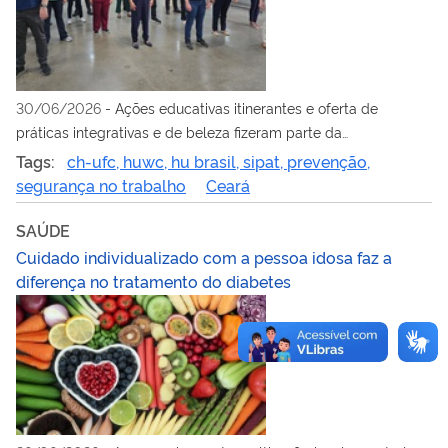
30/06/2026
-
Ações educativas itinerantes e oferta de
práticas integrativas e de beleza fizeram parte da
programação
Tags:
ch-ufc, huwc, hu brasil, sipat, prevenção,
segurança no trabalho
Ceará
SAÚDE
Cuidado individualizado com a pessoa idosa faz a
diferença no tratamento do diabetes