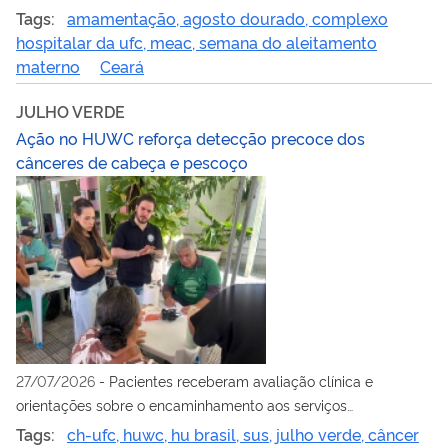
puérperas, familiares e profissionais de saúde
Tags:
amamentação, agosto dourado, complexo
hospitalar da ufc, meac, semana do aleitamento
materno
Ceará
JULHO VERDE
Ação no HUWC reforça detecção precoce dos
cânceres de cabeça e pescoço
27/07/2026
-
Pacientes receberam avaliação clínica e
orientações sobre o encaminhamento aos serviços
especializados
Tags:
ch-ufc, huwc, hu brasil, sus, julho verde, câncer