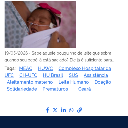
19/05/2026
-
Sabe aquele pouquinho de leite que sobra
quando seu bebê já está saciado? Ele já é suficiente para
alimentar bebês prematuros que esperam por você
Tags:
MEAC
HUWC
Complexo Hospitalar da
UFC
CH-UFC
HU Brasil
SUS
Assistência
Aleitamento materno
Leite Humano
Doação
Solidariedade
Prematuros
Ceará
Compartilhe por Facebook
Compartilhe por Twitter
Compartilhe por LinkedI
Compartilhe por Wha
link para Copiar pa