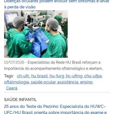
Doenças oculares podem evoluir sem sintomas e levar
à perda de visão
13/07/2026
-
Especialistas da Rede HU Brasil reforçam a
importância do acompanhamento oftalmológico e alertam
para doenças que evoluem sem sintomas e podem levar à
Tags:
ch-ufc, hu brasil, hu-furg, hc-ufmg, chu-ufpa,
cegueira evitável
oftalmologia, saúde ocular, assistência, ensino,
Ceará
SAÚDE INFANTIL
25 anos do Teste do Pezinho: Especialista do HUWC–
UFC/HU Brasil orienta sobre importância do exame e