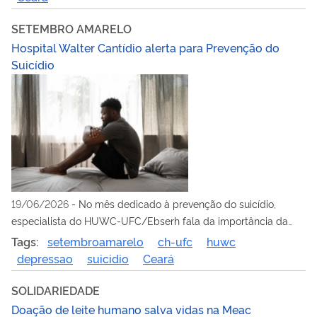
SETEMBRO AMARELO
Hospital Walter Cantídio alerta para Prevenção do
Suicídio
19/06/2026
-
No mês dedicado à prevenção do suicídio,
especialista do HUWC-UFC/Ebserh fala da importância da
campanha e dos cuidados da saúde mental
Tags:
setembroamarelo
ch-ufc
huwc
depressao
suicidio
Ceará
SOLIDARIEDADE
Doação de leite humano salva vidas na Meac