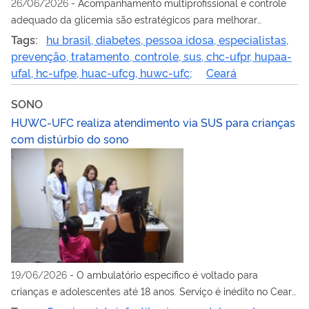
26/06/2026
-
Acompanhamento multiprofissional e controle
adequado da glicemia são estratégicos para melhorar
qualidade de vida
Tags:
hu brasil, diabetes, pessoa idosa, especialistas,
prevenção, tratamento, controle, sus, chc-ufpr, hupaa-
ufal, hc-ufpe, huac-ufcg, huwc-ufc;
Ceará
SONO
HUWC-UFC realiza atendimento via SUS para crianças
com distúrbio do sono
19/06/2026
-
O ambulatório específico é voltado para
crianças e adolescentes até 18 anos. Serviço é inédito no Ceará
por meio do SUS.