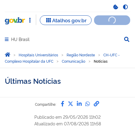
HU Brasil
Abrir menu principal de navegação
Você está aqui:
Página Inicial
Hospitais Universitários
Região Nordeste
CH-UFC -
Complexo Hospitalar da UFC
Comunicação
Notícias
Últimas Notícias
Compartilhe por Facebook
Compartilhe por Twitter
Compartilhe por Lin
Compartilhe por
link para Copi
Compartilhe:
Publicado em
29/05/2026 11h02
Atualizado em
07/08/2026 11h58