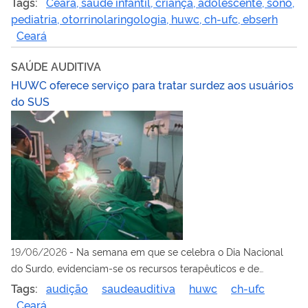
Tags:
Ceará, saúde infantil, criança, adolescente, sono,
pediatria, otorrinolaringologia, huwc, ch-ufc, ebserh
Ceará
SAÚDE AUDITIVA
HUWC oferece serviço para tratar surdez aos usuários
do SUS
19/06/2026
-
Na semana em que se celebra o Dia Nacional
do Surdo, evidenciam-se os recursos terapêuticos e de
reabilitação para pacientes com perda auditiva
Tags:
audição
saudeauditiva
huwc
ch-ufc
Ceará