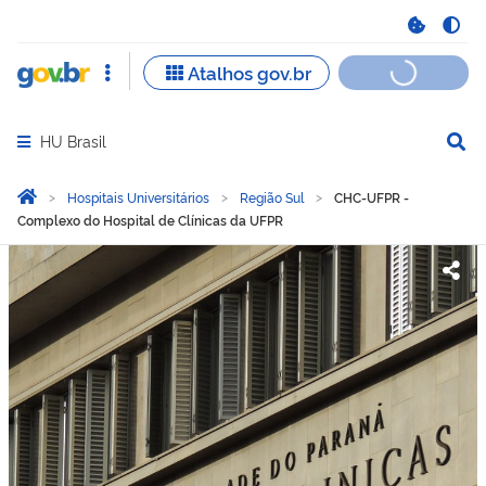
HU Brasil
Abrir menu principal de navegação
Você está aqui:
Página Inicial
Hospitais Universitários
Região Sul
CHC-UFPR -
Complexo do Hospital de Clínicas da UFPR
CHC-UFPR - Complexo do H