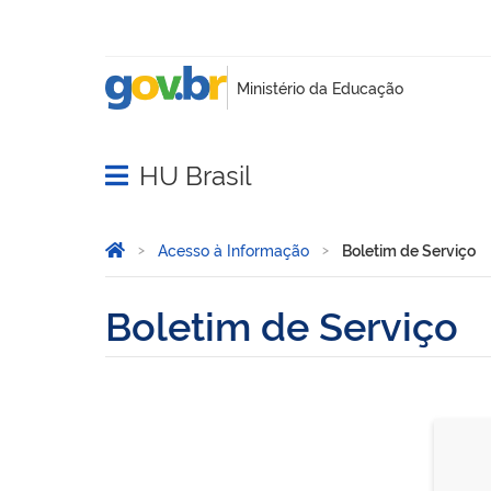
HU Brasil
Abrir menu principal de navegação
Você está aqui:
Página Inicial
Acesso à Informação
Boletim de Serviço
Boletim de Serviço