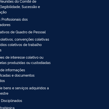
Reuniões do Comitê de
Elegibilidade, Sucessão e
ação
 Profissionais dos
radores
ativos de Quadro de Pessoal
oletivos, convenções coletivas
ídios coletivos de trabalho
s
es de interesse coletivo ou
 elas produzidas ou custodiadas
 de informações
ficadas e documentos
ados
e bens e serviços adquiridos a
estre
 Disciplinados
tratégica