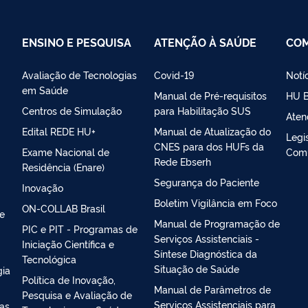
ENSINO E PESQUISA
ATENÇÃO À SAÚDE
CO
Avaliação de Tecnologias
Covid-19
Notí
em Saúde
Manual de Pré-requisitos
HU B
Centros de Simulação
para Habilitação SUS
Aten
Edital REDE HU+
Manual de Atualização do
Legi
CNES para dos HUFs da
Exame Nacional de
Com
Rede Ebserh
Residência (Enare)
Segurança do Paciente
Inovação
Boletim Vigilância em Foco
ON-COLLAB Brasil
 e
Manual de Programação de
PIC e PIT - Programas de
Serviços Assistenciais -
Iniciação Científica e
Síntese Diagnóstica da
Tecnológica
Situação de Saúde
gia
Política de Inovação,
Manual de Parâmetros de
Pesquisa e Avaliação de
Serviços Assistenciais para
ias