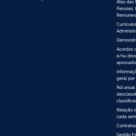
Atas das 
Pessoas, 
Remuner
Currículos
Administ
Demonstr
Acordos c
e/ou diss
aprovado
Informaçõ
geral por
Rol anual
desclassi
classific
Relação d
cada sem
Contratos
Gestão Es