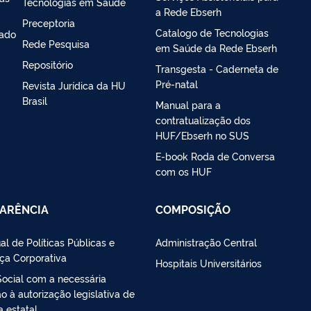
Tecnologias em Saúde
a Rede Ebserh
Preceptoria
Catalogo de Tecnologias
iado
Rede Pesquisa
em Saúde da Rede Ebserh
Repositório
Transgesta - Caderneta de
Pré-natal
Revista Jurídica da HU
Brasil
Manual para a
contratualização dos
HUF/Ebserh no SUS
E-book Roda de Conversa
com os HUF
ARÊNCIA
COMPOSIÇÃO
al de Políticas Públicas e
Administração Central
ça Corporativa
Hospitais Universitários
Social com a necessária
 à autorização legislativa de
a estatal