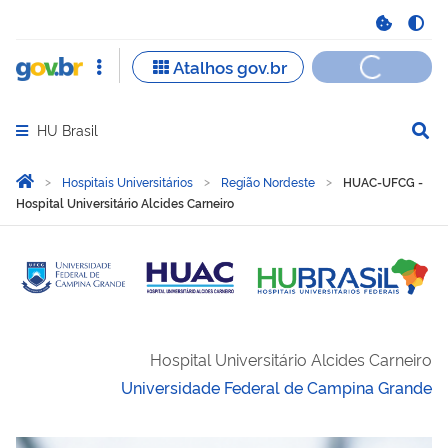
HU Brasil
Abrir menu principal de navegação
Você está aqui:
Página Inicial
Hospitais Universitários
Região Nordeste
HUAC-UFCG -
Hospital Universitário Alcides Carneiro
Hospital Universitário Alcides Carneiro
Universidade Federal de Campina Grande