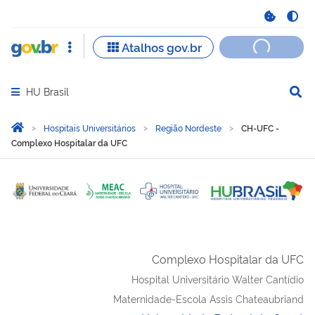
HU Brasil
Abrir menu principal de navegação
Você está aqui:
Página Inicial
Hospitais Universitários
Região Nordeste
CH-UFC -
Complexo Hospitalar da UFC
Complexo Hospitalar da UFC
Hospital Universitário Walter Cantídio
Maternidade-Escola Assis Chateaubriand