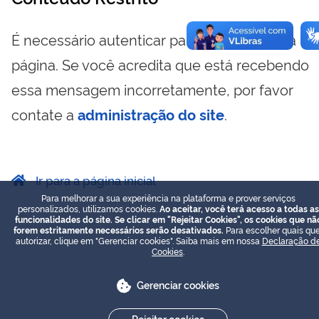
É necessário autenticar para visualizar essa
página. Se você acredita que está recebendo
essa mensagem incorretamente, por favor
contate a
administração do site
.
Ir para a página inicial
Para melhorar a sua experiência na plataforma e prover serviços
personalizados, utilizamos cookies.
Ao aceitar, você terá acesso a todas as
funcionalidades do site. Se clicar em "Rejeitar Cookies", os cookies que nã
forem estritamente necessários serão desativados.
Para escolher quais que
autorizar, clique em "Gerenciar cookies". Saiba mais em nossa
Declaração d
Cookies
.
Gerenciar cookies
Rejeitar cookies