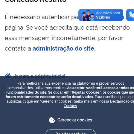
É necessário autenticar para visualizar essa
página. Se você acredita que está recebendo
essa mensagem incorretamente, por favor
contate a
administração do site
.
Ir para a página inicial
Para melhorar a sua experiência na plataforma e prover serviços
personalizados, utilizamos cookies.
Ao aceitar, você terá acesso a todas as
funcionalidades do site. Se clicar em "Rejeitar Cookies", os cookies que nã
forem estritamente necessários serão desativados.
Para escolher quais que
autorizar, clique em "Gerenciar cookies". Saiba mais em nossa
Declaração d
Cookies
.
Gerenciar cookies
Rejeitar cookies