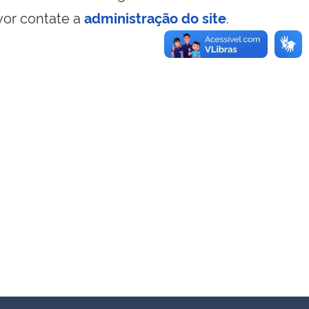
vor contate a
administração do site
.