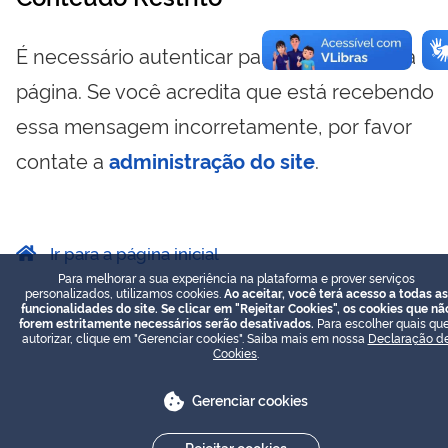
É necessário autenticar para visualizar essa
página. Se você acredita que está recebendo
essa mensagem incorretamente, por favor
contate a
administração do site
.
Ir para a página inicial
Para melhorar a sua experiência na plataforma e prover serviços
personalizados, utilizamos cookies.
Ao aceitar, você terá acesso a todas as
funcionalidades do site. Se clicar em "Rejeitar Cookies", os cookies que nã
forem estritamente necessários serão desativados.
Para escolher quais que
autorizar, clique em "Gerenciar cookies". Saiba mais em nossa
Declaração d
Cookies
.
Gerenciar cookies
Rejeitar cookies