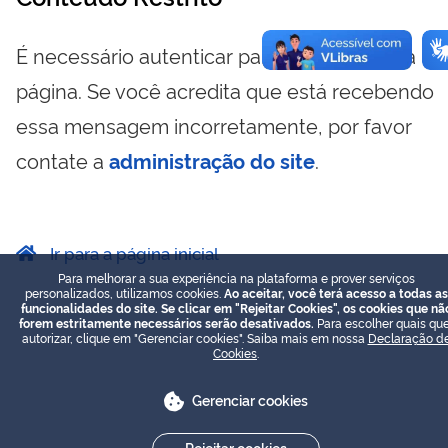
É necessário autenticar para visualizar essa
página. Se você acredita que está recebendo
essa mensagem incorretamente, por favor
contate a
administração do site
.
Ir para a página inicial
Para melhorar a sua experiência na plataforma e prover serviços
personalizados, utilizamos cookies.
Ao aceitar, você terá acesso a todas as
funcionalidades do site. Se clicar em "Rejeitar Cookies", os cookies que nã
forem estritamente necessários serão desativados.
Para escolher quais que
autorizar, clique em "Gerenciar cookies". Saiba mais em nossa
Declaração d
Cookies
.
Gerenciar cookies
Rejeitar cookies