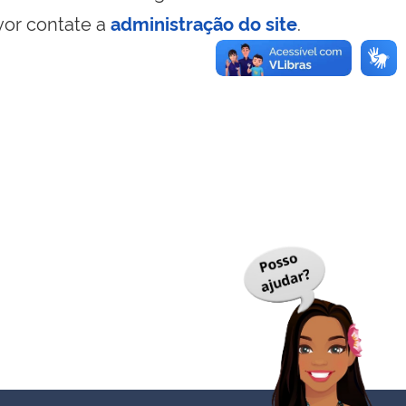
vor contate a
administração do site
.