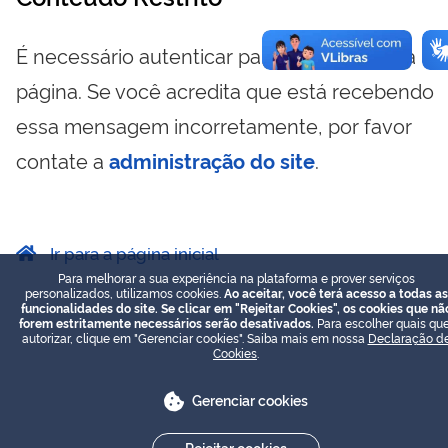
É necessário autenticar para visualizar essa
página. Se você acredita que está recebendo
essa mensagem incorretamente, por favor
contate a
administração do site
.
Ir para a página inicial
Para melhorar a sua experiência na plataforma e prover serviços
personalizados, utilizamos cookies.
Ao aceitar, você terá acesso a todas as
funcionalidades do site. Se clicar em "Rejeitar Cookies", os cookies que nã
forem estritamente necessários serão desativados.
Para escolher quais que
autorizar, clique em "Gerenciar cookies". Saiba mais em nossa
Declaração d
Cookies
.
Gerenciar cookies
Rejeitar cookies