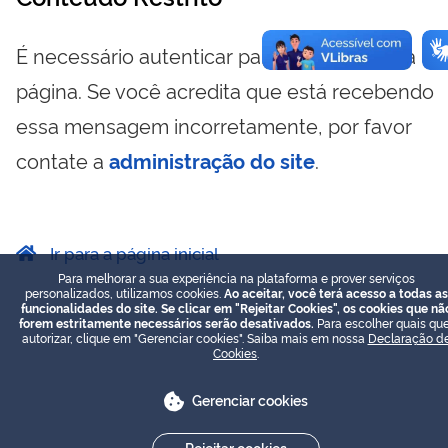
É necessário autenticar para visualizar essa
página. Se você acredita que está recebendo
essa mensagem incorretamente, por favor
contate a
administração do site
.
Ir para a página inicial
Para melhorar a sua experiência na plataforma e prover serviços
personalizados, utilizamos cookies.
Ao aceitar, você terá acesso a todas as
funcionalidades do site. Se clicar em "Rejeitar Cookies", os cookies que nã
forem estritamente necessários serão desativados.
Para escolher quais que
autorizar, clique em "Gerenciar cookies". Saiba mais em nossa
Declaração d
Cookies
.
Gerenciar cookies
Rejeitar cookies