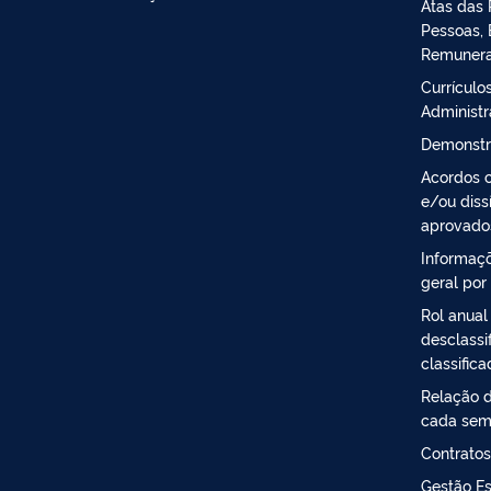
Atas das 
Pessoas, 
Remuner
Currículos
Administ
Demonstr
Acordos c
e/ou diss
aprovado
Informaçõ
geral por
Rol anual
desclassi
classific
Relação d
cada sem
Contratos
Gestão Es