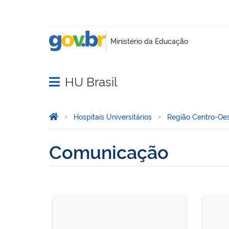
HU Brasil
Abrir menu principal de navegação
Você está aqui:
Página Inicial
Hospitais Universitários
Região Centro-Oe
Comunicação