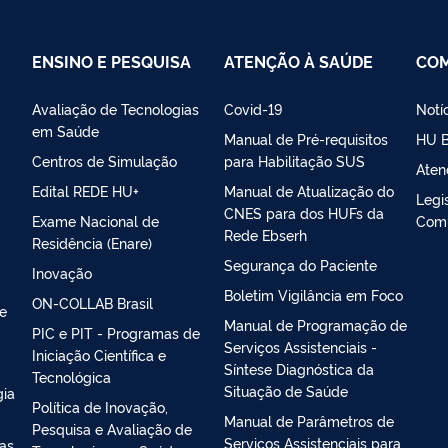
ENSINO E PESQUISA
ATENÇÃO À SAÚDE
CO
Avaliação de Tecnologias
Covid-19
Notí
em Saúde
Manual de Pré-requisitos
HU B
Centros de Simulação
para Habilitação SUS
Aten
Edital REDE HU+
Manual de Atualização do
Legi
CNES para dos HUFs da
Exame Nacional de
Com
Rede Ebserh
Residência (Enare)
Segurança do Paciente
Inovação
Boletim Vigilância em Foco
ON-COLLAB Brasil
 e
Manual de Programação de
PIC e PIT - Programas de
Serviços Assistenciais -
Iniciação Científica e
Síntese Diagnóstica da
Tecnológica
Situação de Saúde
gia
Política de Inovação,
Manual de Parâmetros de
Pesquisa e Avaliação de
Serviços Assistenciais para
ias