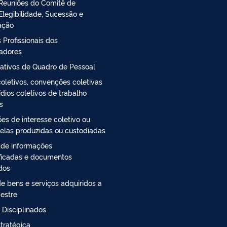
Reuniões do Comitê de
Elegibilidade, Sucessão e
ação
 Profissionais dos
radores
ativos de Quadro de Pessoal
oletivos, convenções coletivas
ídios coletivos de trabalho
s
es de interesse coletivo ou
 elas produzidas ou custodiadas
 de informações
ficadas e documentos
ados
e bens e serviços adquiridos a
estre
 Disciplinados
tratégica