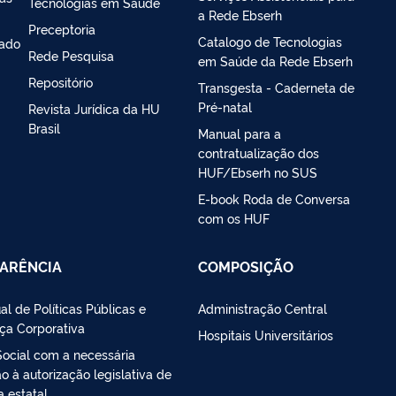
Tecnologias em Saúde
a Rede Ebserh
Preceptoria
Catalogo de Tecnologias
iado
Rede Pesquisa
em Saúde da Rede Ebserh
Repositório
Transgesta - Caderneta de
Pré-natal
Revista Jurídica da HU
Brasil
Manual para a
contratualização dos
HUF/Ebserh no SUS
E-book Roda de Conversa
com os HUF
ARÊNCIA
COMPOSIÇÃO
al de Políticas Públicas e
Administração Central
ça Corporativa
Hospitais Universitários
Social com a necessária
 à autorização legislativa de
a estatal