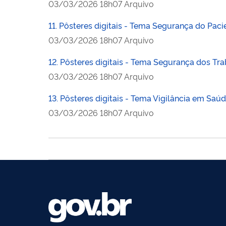
publicado
03/03/2026
18h07
Arquivo
11. Pôsteres digitais - Tema Segurança do Paci
publicado
03/03/2026
18h07
Arquivo
12. Pôsteres digitais - Tema Segurança dos Tr
publicado
03/03/2026
18h07
Arquivo
13. Pôsteres digitais - Tema Vigilância em Saúd
publicado
03/03/2026
18h07
Arquivo