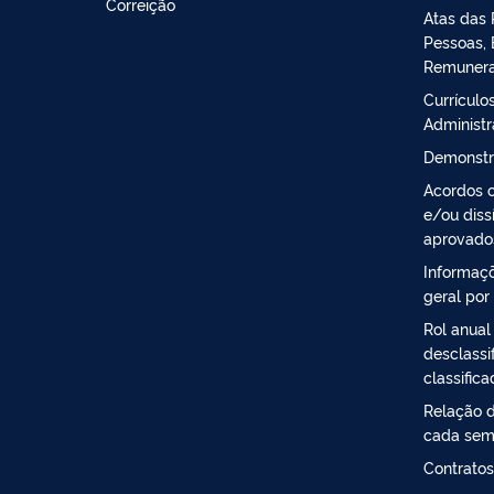
Correição
Atas das 
Pessoas, 
Remuner
Currículos
Administ
Demonstr
Acordos c
e/ou diss
aprovado
Informaçõ
geral por
Rol anual
desclassi
classific
Relação d
cada sem
Contratos