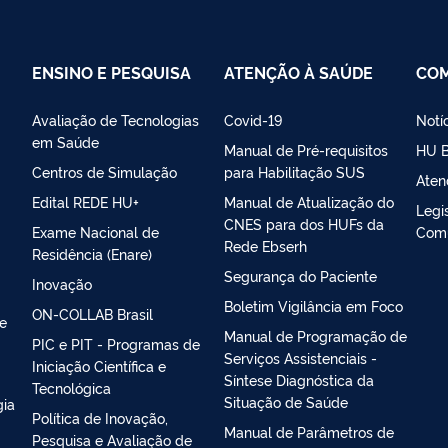
ENSINO E PESQUISA
ATENÇÃO À SAÚDE
CO
Avaliação de Tecnologias
Covid-19
Notí
em Saúde
Manual de Pré-requisitos
HU B
Centros de Simulação
para Habilitação SUS
Aten
Edital REDE HU+
Manual de Atualização do
Legi
CNES para dos HUFs da
Exame Nacional de
Com
Rede Ebserh
Residência (Enare)
Segurança do Paciente
Inovação
Boletim Vigilância em Foco
ON-COLLAB Brasil
 e
Manual de Programação de
PIC e PIT - Programas de
Serviços Assistenciais -
Iniciação Científica e
Síntese Diagnóstica da
Tecnológica
Situação de Saúde
gia
Política de Inovação,
Manual de Parâmetros de
Pesquisa e Avaliação de