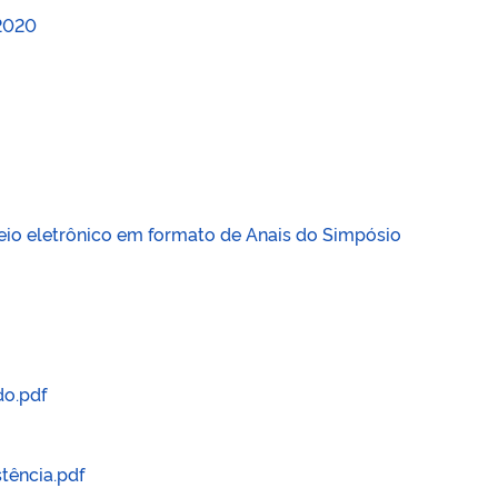
 2020
eio eletrônico em formato de Anais do Simpósio
do.pdf
stência.pdf