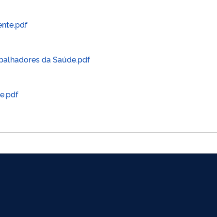
ente.pdf
abalhadores da Saúde.pdf
e.pdf