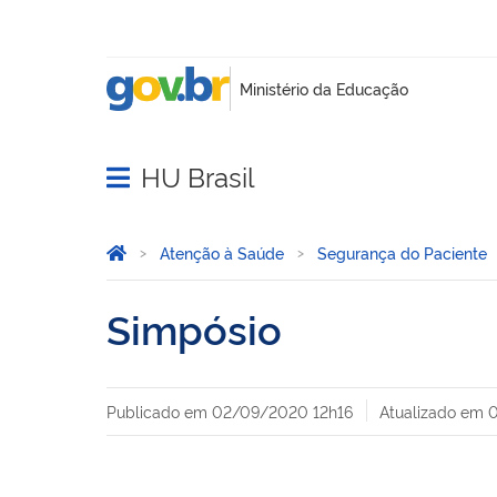
HU Brasil
Abrir menu principal de navegação
Você está aqui:
Página Inicial
Atenção à Saúde
Segurança do Paciente
Simpósio
Publicado em
02/09/2020 12h16
Atualizado em
0