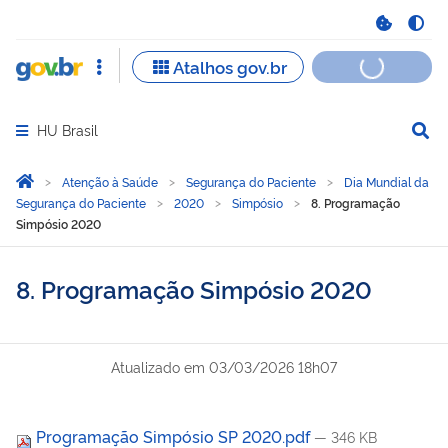
HU Brasil
Abrir menu principal de navegação
Você está aqui:
Página Inicial
Atenção à Saúde
Segurança do Paciente
Dia Mundial da
Segurança do Paciente
2020
Simpósio
8. Programação
Simpósio 2020
8. Programação Simpósio 2020
Atualizado em
03/03/2026 18h07
Programação Simpósio SP 2020.pdf
— 346 KB