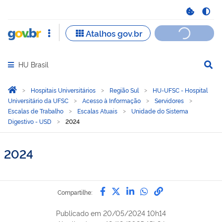
HU Brasil
Abrir menu principal de navegação
Você está aqui:
Página Inicial
Hospitais Universitários
Região Sul
HU-UFSC - Hospital
Universitário da UFSC
Acesso à Informação
Servidores
Escalas de Trabalho
Escalas Atuais
Unidade do Sistema
Digestivo - USD
2024
2024
Compartilhe por Facebook
Compartilhe por Twitter
Compartilhe por Lin
Compartilhe por
link para Copi
Compartilhe:
Publicado em
20/05/2024 10h14