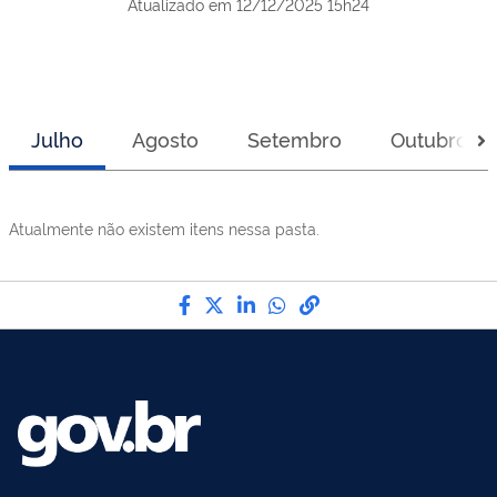
Atualizado em
12/12/2025 15h24
Julho
Agosto
Setembro
Outubro
Atualmente não existem itens nessa pasta.
Compartilhe por Facebook
Compartilhe por Twitter
Compartilhe por LinkedI
Compartilhe por Wha
link para Copiar pa