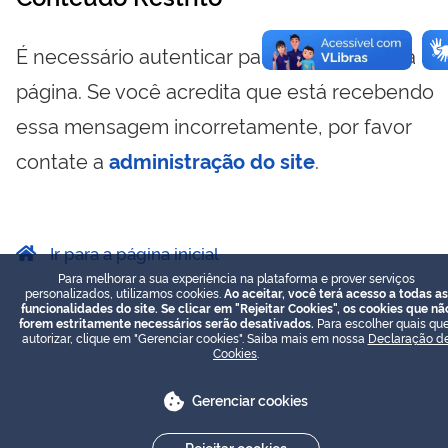
É necessário autenticar para visualizar essa
página. Se você acredita que está recebendo
essa mensagem incorretamente, por favor
contate a
administração do site
.
Ir para a página inicial
Para melhorar a sua experiência na plataforma e prover serviços
personalizados, utilizamos cookies.
Ao aceitar, você terá acesso a todas as
funcionalidades do site. Se clicar em "Rejeitar Cookies", os cookies que nã
forem estritamente necessários serão desativados.
Para escolher quais que
autorizar, clique em "Gerenciar cookies". Saiba mais em nossa
Declaração d
Cookies
.
Gerenciar cookies
Rejeitar cookies