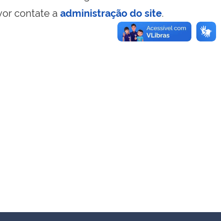
vor contate a
administração do site
.