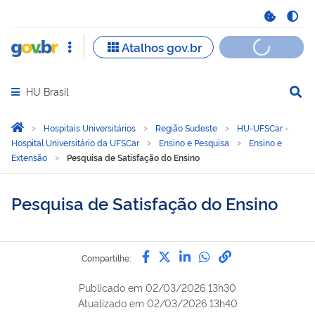
HU Brasil
Abrir menu principal de navegação
Você está aqui:
Página Inicial
Hospitais Universitários
Região Sudeste
HU-UFSCar -
Hospital Universitário da UFSCar
Ensino e Pesquisa
Ensino e
Extensão
Pesquisa de Satisfação do Ensino
Pesquisa de Satisfação do Ensino
Compartilhe por Facebook
Compartilhe por Twitter
Compartilhe por Lin
Compartilhe por
link para Copi
Compartilhe:
Publicado em
02/03/2026 13h30
Atualizado em
02/03/2026 13h40