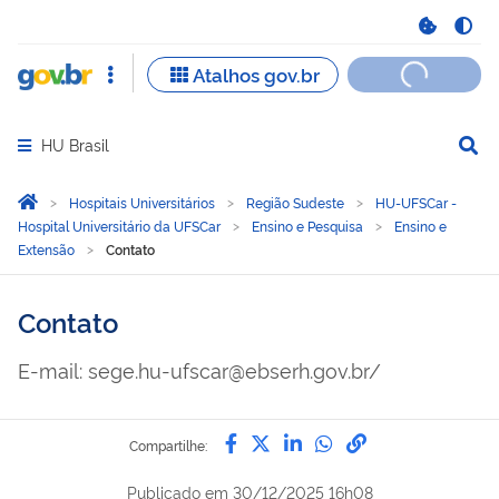
HU Brasil
Abrir menu principal de navegação
Você está aqui:
Página Inicial
Hospitais Universitários
Região Sudeste
HU-UFSCar -
Hospital Universitário da UFSCar
Ensino e Pesquisa
Ensino e
Extensão
Contato
Contato
E-mail: sege.hu-ufscar@ebserh.gov.br/
Compartilhe por Facebook
Compartilhe por Twitter
Compartilhe por Lin
Compartilhe por
link para Copi
Compartilhe:
Publicado em
30/12/2025 16h08