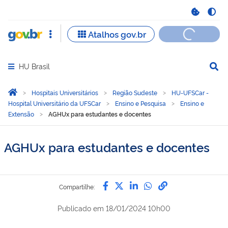
HU Brasil
Abrir menu principal de navegação
Você está aqui:
Página Inicial
Hospitais Universitários
Região Sudeste
HU-UFSCar -
Hospital Universitário da UFSCar
Ensino e Pesquisa
Ensino e
Extensão
AGHUx para estudantes e docentes
AGHUx para estudantes e docentes
Compartilhe por Facebook
Compartilhe por Twitter
Compartilhe por Lin
Compartilhe por
link para Copi
Compartilhe:
Publicado em
18/01/2024 10h00