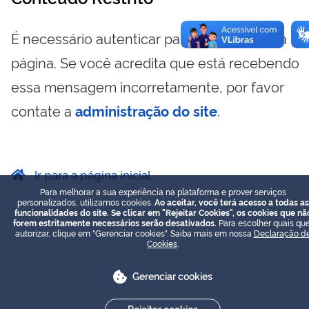
É necessário autenticar para visualizar essa
página. Se você acredita que está recebendo
essa mensagem incorretamente, por favor
contate a
administração do site
.
Ir para a página inicial
Para melhorar a sua experiência na plataforma e prover serviços
personalizados, utilizamos cookies.
Ao aceitar, você terá acesso a todas as
funcionalidades do site. Se clicar em "Rejeitar Cookies", os cookies que nã
forem estritamente necessários serão desativados.
Para escolher quais que
autorizar, clique em "Gerenciar cookies". Saiba mais em nossa
Declaração d
Cookies
.
Gerenciar cookies
Rejeitar cookies