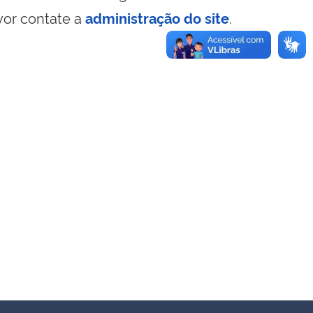
vor contate a
administração do site
.