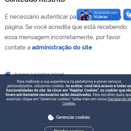
É necessário autenticar para visualizar essa
página. Se você acredita que está recebendo
essa mensagem incorretamente, por favor
contate a
administração do site
.
Ir para a página inicial
Para melhorar a sua experiência na plataforma e prover serviços
personalizados, utilizamos cookies.
Ao aceitar, você terá acesso a todas as
funcionalidades do site. Se clicar em "Rejeitar Cookies", os cookies que nã
forem estritamente necessários serão desativados.
Para escolher quais que
autorizar, clique em "Gerenciar cookies". Saiba mais em nossa
Declaração d
Cookies
.
Gerenciar cookies
Rejeitar cookies