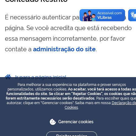
É necessário autenticar para visualizar essa
página. Se você acredita que está recebendo
essa mensagem incorretamente, por favor
contate a
administração do site
.
Ir para a página inicial
Para melhorar a sua experiência na plataforma e prover serviços
personalizados, utilizamos cookies.
Ao aceitar, você terá acesso a todas as
funcionalidades do site. Se clicar em "Rejeitar Cookies", os cookies que nã
forem estritamente necessários serão desativados.
Para escolher quais que
autorizar, clique em "Gerenciar cookies". Saiba mais em nossa
Declaração d
Cookies
.
Gerenciar cookies
Rejeitar cookies