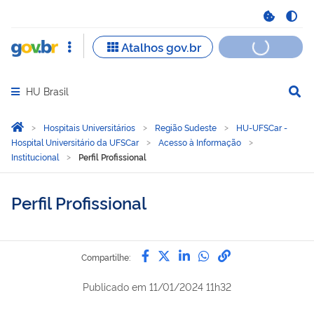
HU Brasil
Abrir menu principal de navegação
Você está aqui:
Página Inicial
Hospitais Universitários
Região Sudeste
HU-UFSCar -
Hospital Universitário da UFSCar
Acesso à Informação
Institucional
Perfil Profissional
Perfil Profissional
Compartilhe por Facebook
Compartilhe por Twitter
Compartilhe por Lin
Compartilhe por
link para Copi
Compartilhe:
Publicado em
11/01/2024 11h32