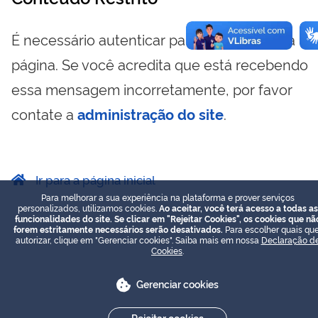
É necessário autenticar para visualizar essa
página. Se você acredita que está recebendo
essa mensagem incorretamente, por favor
contate a
administração do site
.
Ir para a página inicial
Para melhorar a sua experiência na plataforma e prover serviços
personalizados, utilizamos cookies.
Ao aceitar, você terá acesso a todas as
funcionalidades do site. Se clicar em "Rejeitar Cookies", os cookies que nã
forem estritamente necessários serão desativados.
Para escolher quais que
autorizar, clique em "Gerenciar cookies". Saiba mais em nossa
Declaração d
Cookies
.
Gerenciar cookies
Rejeitar cookies