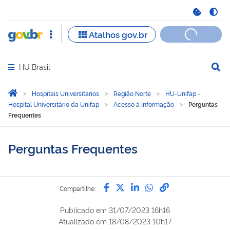
HU Brasil
Abrir menu principal de navegação
Você está aqui:
Página Inicial
Hospitais Universitários
Região Norte
HU-Unifap -
Hospital Universitário da Unifap
Acesso à Informação
Perguntas
Frequentes
Perguntas Frequentes
Compartilhe por Facebook
Compartilhe por Twitter
Compartilhe por Lin
Compartilhe por
link para Copi
Compartilhe:
Publicado em
31/07/2023 16h16
Atualizado em
18/08/2023 10h17