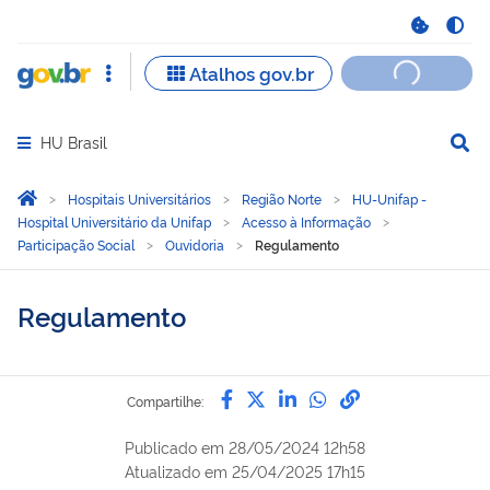
HU Brasil
Abrir menu principal de navegação
Você está aqui:
Página Inicial
Hospitais Universitários
Região Norte
HU-Unifap -
Hospital Universitário da Unifap
Acesso à Informação
Participação Social
Ouvidoria
Regulamento
Regulamento
Compartilhe por Facebook
Compartilhe por Twitter
Compartilhe por Lin
Compartilhe por
link para Copi
Compartilhe:
Publicado em
28/05/2024 12h58
Atualizado em
25/04/2025 17h15