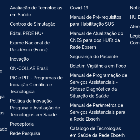
Avaliação de Tecnologias
Covid-19
Notí
em Saúde
Manual de Pré-requisitos
HU B
Centros de Simulação
para Habilitação SUS
Aten
Edital REDE HU+
Manual de Atualização do
Legi
CNES para dos HUFs da
Exame Nacional de
Com
Rede Ebserh
Residência (Enare)
Segurança do Paciente
Inovação
Boletim Vigilância em Foco
ON-COLLAB Brasil
 e
Manual de Programação de
PIC e PIT - Programas de
Serviços Assistenciais -
Iniciação Científica e
Síntese Diagnóstica da
Tecnológica
Situação de Saúde
gia
Política de Inovação,
Manual de Parâmetros de
Pesquisa e Avaliação de
Serviços Assistenciais para
ias
Tecnologias em Saúde
a Rede Ebserh
Preceptoria
Catalogo de Tecnologias
iado
Rede Pesquisa
em Saúde da Rede Ebserh