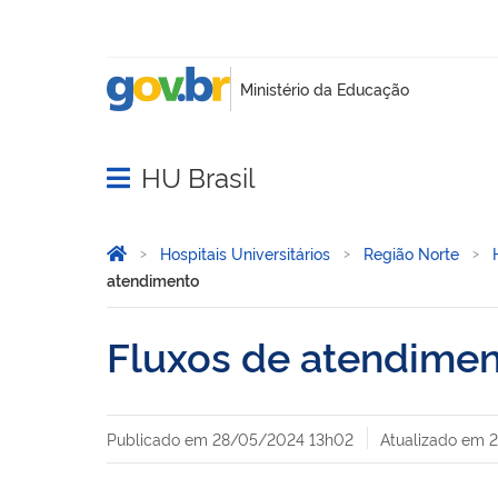
HU Brasil
Abrir menu principal de navegação
Você está aqui:
Página Inicial
Hospitais Universitários
Região Norte
atendimento
Fluxos de atendime
Publicado em
28/05/2024 13h02
Atualizado em
2