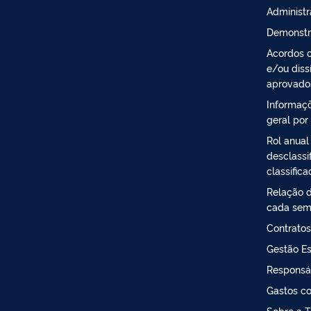
Administ
Demonstr
Acordos c
e/ou diss
aprovado
Informaçõ
geral por
Rol anual
desclassi
classific
Relação d
cada sem
Contratos
Gestão Es
Responsá
Gastos co
Sobre a T